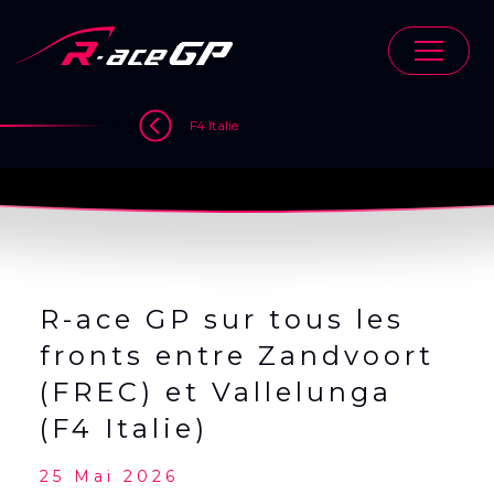
Skip
to
content
>
>
>
F4 Italie
R-ace GP sur tous les
fronts entre Zandvoort
(FREC) et Vallelunga
(F4 Italie)
25 Mai 2026