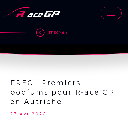
Skip
to
content
>
>
>
FRECA (fr)
FREC : Premiers
podiums pour R-ace GP
en Autriche
27 Avr 2026