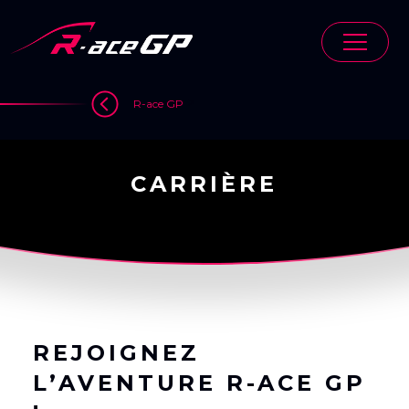
Skip
to
content
>
R-ace GP
CARRIÈRE
REJOIGNEZ
L’AVENTURE R-ACE GP