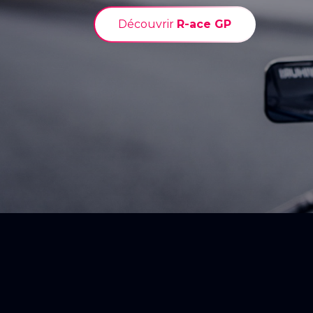
Découvrir
R-ace GP