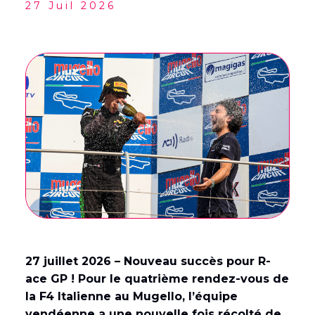
27 Juil 2026
English
(
Anglais
)
Français
27 juillet 2026 – Nouveau succès pour R-
ace GP ! Pour le quatrième rendez-vous de
la F4 Italienne au Mugello, l’équipe
vendéenne a une nouvelle fois récolté de