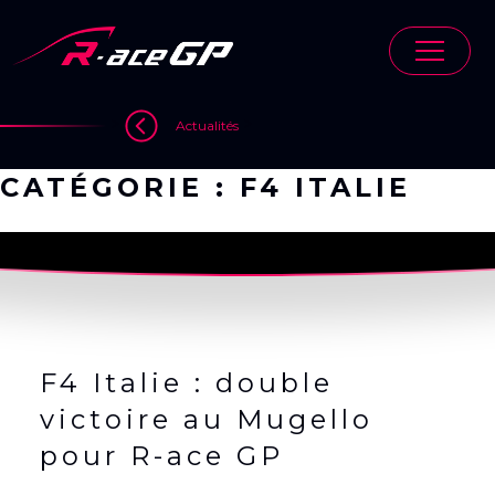
Skip
to
content
>
>
Actualités
CATÉGORIE :
F4 ITALIE
F4 Italie : double
victoire au Mugello
pour R-ace GP