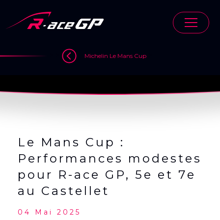
Skip
to
content
>
>
>
Michelin Le Mans Cup
Le Mans Cup :
Performances modestes
pour R-ace GP, 5e et 7e
au Castellet
04 Mai 2025