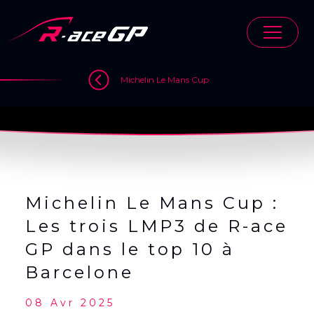
Skip
to
content
>
>
>
Michelin Le Mans Cup
Michelin Le Mans Cup :
Les trois LMP3 de R-ace
GP dans le top 10 à
Barcelone
08 Avr 2025