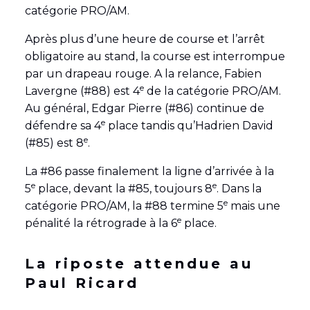
catégorie PRO/AM.
Après plus d’une heure de course et l’arrêt
obligatoire au stand, la course est interrompue
par un drapeau rouge. A la relance, Fabien
e
Lavergne (#88) est 4
de la catégorie PRO/AM.
Au général, Edgar Pierre (#86) continue de
e
défendre sa 4
place tandis qu’Hadrien David
e
(#85) est 8
.
La #86 passe finalement la ligne d’arrivée à la
e
e
5
place, devant la #85, toujours 8
. Dans la
e
catégorie PRO/AM, la #88 termine 5
mais une
e
pénalité la rétrograde à la 6
place.
La riposte attendue au
Paul Ricard