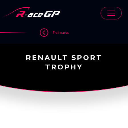
Skip
to
content
>
>
>
>
Palmarès
RENAULT SPORT
TROPHY