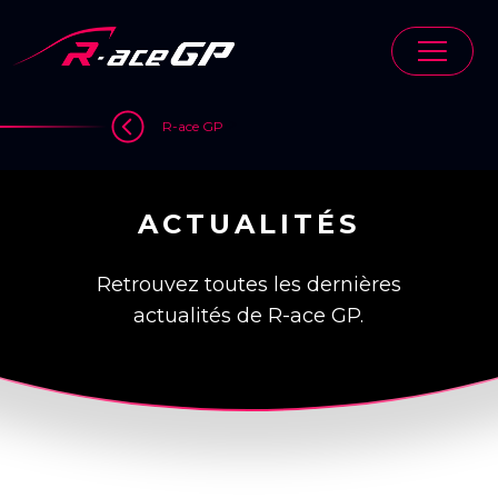
Skip
to
content
>
R-ace GP
ACTUALITÉS
Retrouvez toutes les dernières
actualités de R-ace GP.