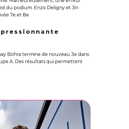
grille. Malheureusement, une erreur
 pied du podium. Enzo Deligny et Jin
ivée 7e et 8e.
mpressionnante
kshay Bohra termine de nouveau 3e dans
roupe A. Des résultats qui permettent