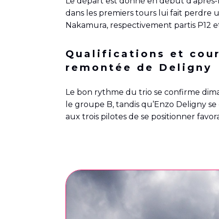
Le départ est donné en début d’après-m
dans les premiers tours lui fait perdre 
Nakamura, respectivement partis P12 et
Qualifications et cou
remontée de Deligny
Le bon rythme du trio se confirme dima
le groupe B, tandis qu’Enzo Deligny se c
aux trois pilotes de se positionner favo