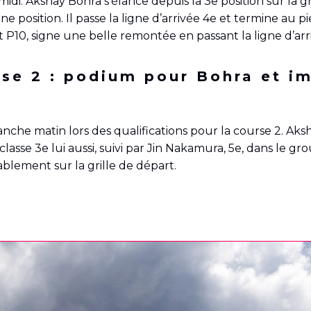
idi. Akshay Bohra s’élance depuis la 3e position sur la 
une position. Il passe la ligne d’arrivée 4e et termine au
 P10, signe une belle remontée en passant la ligne d’arr
rse 2 : podium pour Bohra et i
nche matin lors des qualifications pour la course 2. A
lasse 3e lui aussi, suivi par Jin Nakamura, 5e, dans le g
rablement sur la grille de départ.