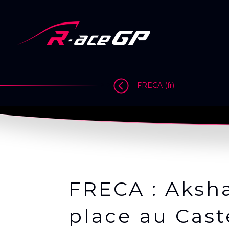
Skip
to
content
>
>
>
FRECA (fr)
FRECA : Aksh
place au Cast