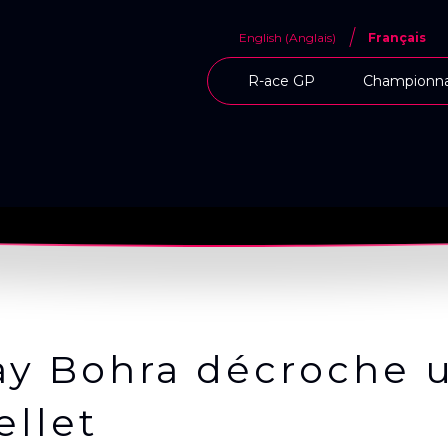
English
(
Anglais
)
Français
R-ace GP
Championna
ay Bohra décroche 
ellet