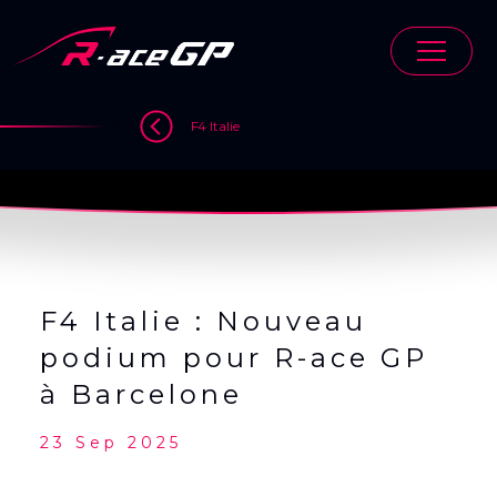
Skip
to
content
>
>
>
F4 Italie
F4 Italie : Nouveau
podium pour R-ace GP
à Barcelone
23 Sep 2025