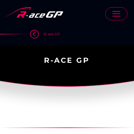
Skip
to
content
>
R-ace GP
R-ACE GP