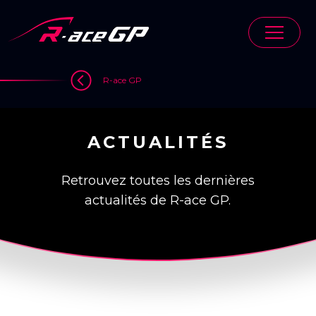
Skip
to
content
>
R-ace GP
ACTUALITÉS
Retrouvez toutes les dernières
actualités de R-ace GP.