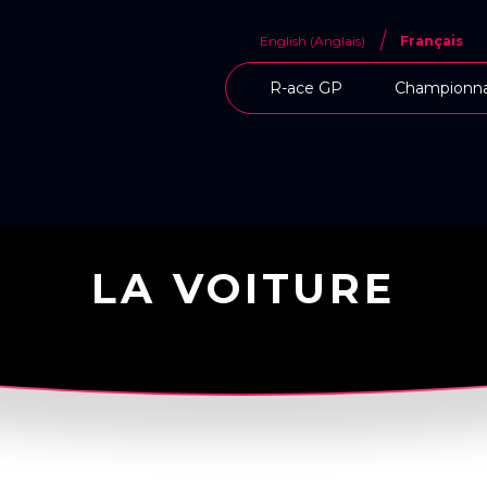
English
(
Anglais
)
Français
R-ace GP
Championna
LA VOITURE