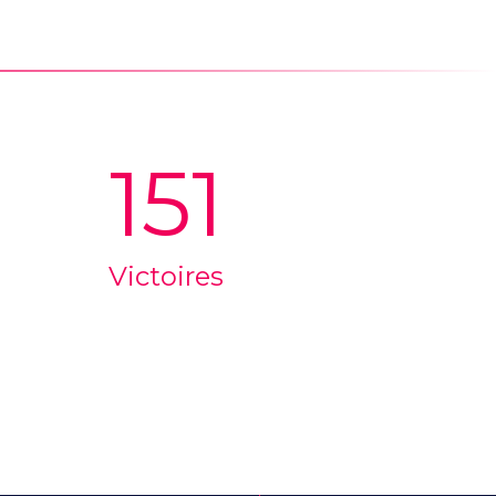
151
Victoires