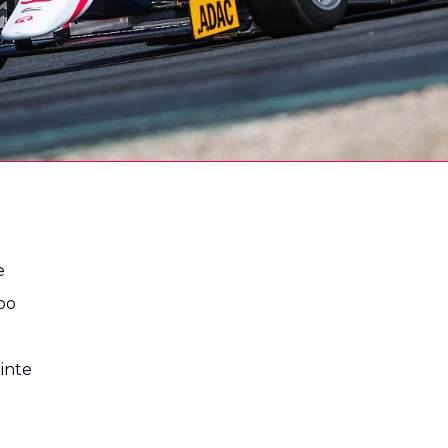
e
bo
inte