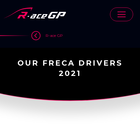
Skip
to
content
>
R-ace GP
OUR FRECA DRIVERS
2021