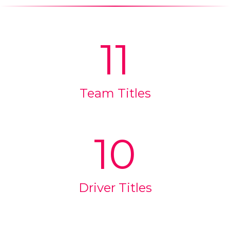
English
Français
(
French
)
11
Team Titles
10
Driver Titles