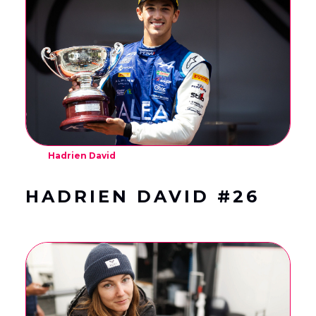
English
Français
(
French
)
Hadrien David
HADRIEN DAVID #26