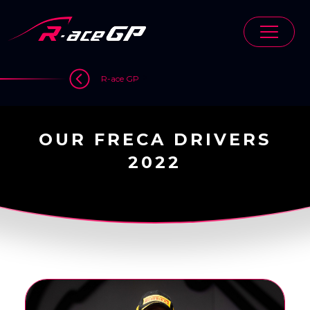
Skip
to
content
>
R-ace GP
OUR FRECA DRIVERS
2022