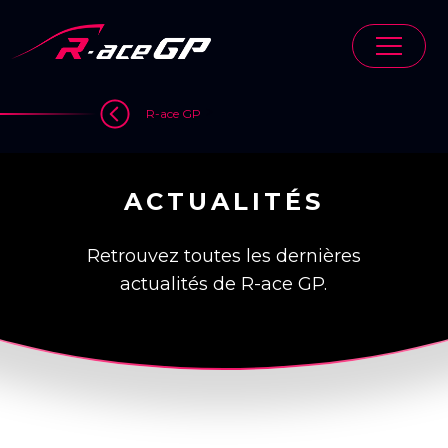
Skip
to
content
>
R-ace GP
ACTUALITÉS
Retrouvez toutes les dernières
actualités de R-ace GP.