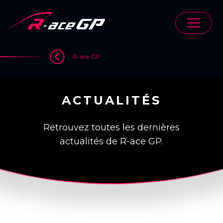
Skip
to
content
>
R-ace GP
ACTUALITÉS
Retrouvez toutes les dernières
actualités de R-ace GP.