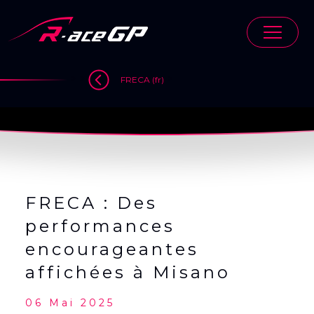
Skip
to
content
>
>
>
FRECA (fr)
FRECA : Des
performances
encourageantes
affichées à Misano
06 Mai 2025