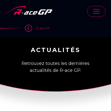
Skip
to
content
>
R-ace GP
ACTUALITÉS
Retrouvez toutes les dernières
actualités de R-ace GP.