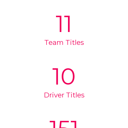
11
English
Français
(
French
)
Team Titles
10
Driver Titles