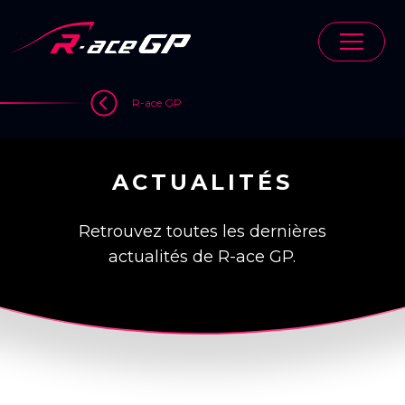
Skip
to
content
>
R-ace GP
ACTUALITÉS
Retrouvez toutes les dernières
actualités de R-ace GP.