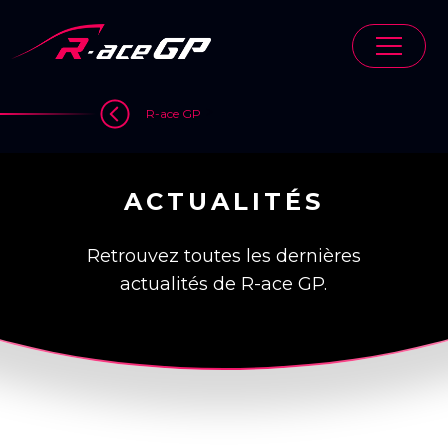
Skip
to
content
>
R-ace GP
ACTUALITÉS
Retrouvez toutes les dernières
actualités de R-ace GP.