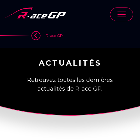
Skip
to
content
>
R-ace GP
ACTUALITÉS
Retrouvez toutes les dernières
actualités de R-ace GP.