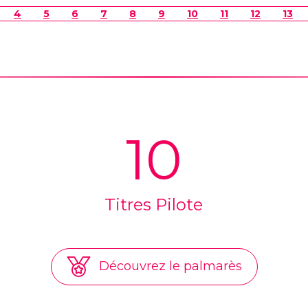
4
5
6
7
8
9
10
11
12
13
10
Titres Pilote
Découvrez le palmarès