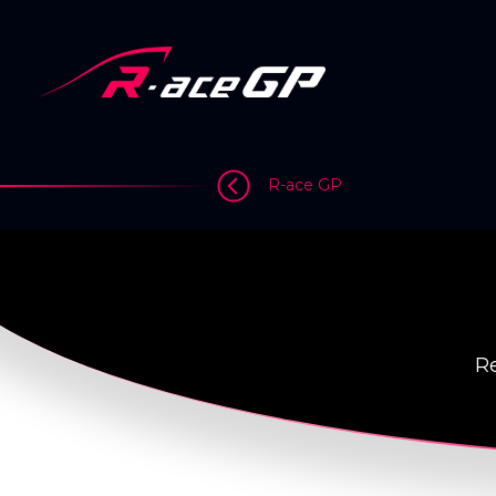
Skip
to
content
>
R-ace GP
Re