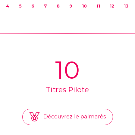
4
5
6
7
8
9
10
11
12
13
10
Titres Pilote
Découvrez le palmarès