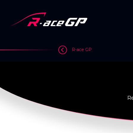
Skip
to
content
>
R-ace GP
Re